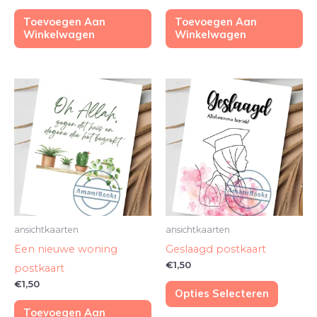
Toevoegen Aan
Toevoegen Aan
Winkelwagen
Winkelwagen
Dit
produc
heeft
meerde
variaties
Deze
optie
kan
ansichtkaarten
ansichtkaarten
gekoze
Een nieuwe woning
Geslaagd postkaart
worde
€
1,50
postkaart
op
€
1,50
Opties Selecteren
de
Toevoegen Aan
produc