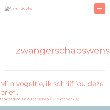
Ga
naar
de
inhoud
zwangerschapswens
Mijn vogeltje, ik schrijf jou deze
Mijn
vogeltje,
brief…
ik
Opvoeding en ouderschap
/
17 oktober 2021
schrijf
jou