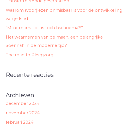
Transformerende gesprekken
n
Waarom (voor)lezen onmisbaar is voor de ontwikkeling
a
van je kind
a
“Maar mama, dit is toch hschoema?!”
r
Het waarnemen van de maan, een belangrijke
:
Soennah in de moderne tijd?
The road to Pleegzorg
Recente reacties
Archieven
december 2024
november 2024
februari 2024